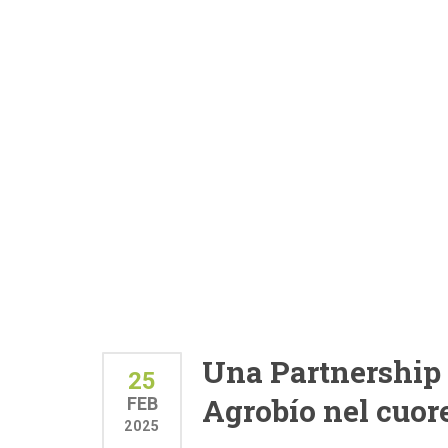
Una Partnership c
25
Agrobío nel cuore
FEB
2025