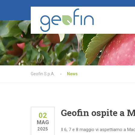
Geofin S.p.A.
News
Geofin ospite a 
02
MAG
2025
Il 6, 7 e 8 maggio vi aspettiamo a Macf